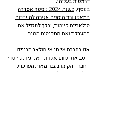
דרמטית בעלותן.
בנוסף,
בשנת 2024 נוספה אסדרה
המאפשרת תוספת אגירה למערכות
סולאריות קיימות
, ובכך להגדיל את
המערכת ואת ההכנסות ממנה.
אנו בחברת אי.טו.אי סולאר מבינים
היטב את תחום אגירת האנרגיה. מייסדי
החברה הקימו בעבר מאות מערכות
סולאריות משולבות אגירה ומכאן
ניסיוננו הרב.
אנו עוסקים בפעילויות הבאות:
בדיקות היתכנות - הספקים, התאמה
לרגולציה, תוכנית כלכלית
תכנון מערכות משולבות אנרגיה
סולארית